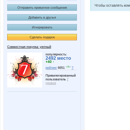
Чтобы оставлять ко
Отправить приватное сообщение
Добавить в друзья
Игнорировать
Сделать подарок
Совместная покупка: уютный
популярность:
2492 место
+40 ↑
+70 ↑
рейтинг
6651
?
Привилегированный
пользователь
7
уровня