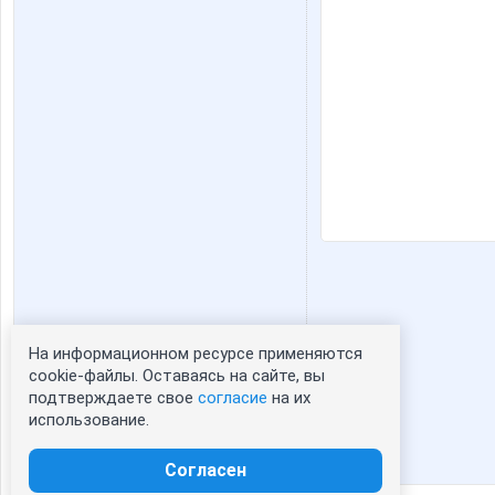
На информационном ресурсе применяются
Статистика портрета:
cookie-файлы. Оставаясь на сайте, вы
подтверждаете свое
согласие
на их
сейчас просматривают портрет - 0
использование.
зарегистрированные пользователи
посетившие портрет за 7 дней - 0
Согласен