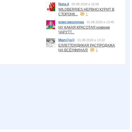
Nata.li
05.08.2026 в 16:56
WILDBERRIES НЕРВНО КУРИТ В
СТОРОНК...
1
комсомолочка
01.08.2026 в 13:45
НУ КАКАЯ КРАСОТА!!! новинки
ЧАРУТТ...
Мил@н@
01.08.2026 в 13:22
ЕЛЛЕТТО!!!ДИКАЯ РАСПРОДАЖА
НА ВСЁ!!!ФИНАЛ!
1