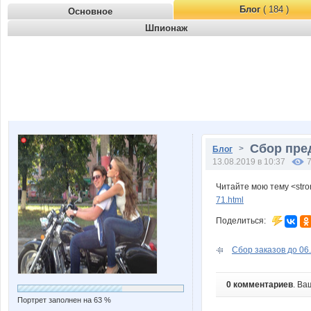
Блог
( 184 )
Основное
Шпионаж
Сбор пре
>
Блог
13.08.2019 в 10:37
Читайте мою тему <str
71.html
Поделиться:
Сбор заказов до 06.
0 комментариев
. Ва
Портрет заполнен на 63 %