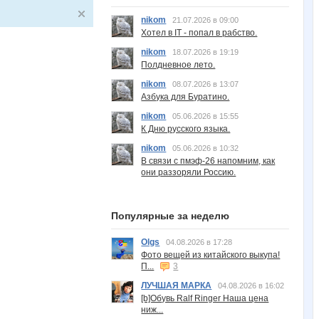
nikom
21.07.2026 в 09:00
Хотел в IT - попал в рабство.
nikom
18.07.2026 в 19:19
Полдневное лето.
nikom
08.07.2026 в 13:07
Азбука для Буратино.
nikom
05.06.2026 в 15:55
К Дню русского языка.
nikom
05.06.2026 в 10:32
В связи с пмэф-26 напомним, как
они раззоряли Россию.
Популярные за неделю
Olgs
04.08.2026 в 17:28
Фото вещей из китайского выкупа!
П...
3
ЛУЧШАЯ МАРКА
04.08.2026 в 16:02
[b]Обувь Ralf Ringer Наша цена
ниж...