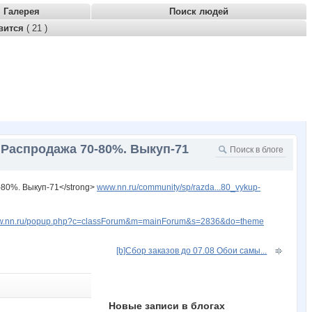
Галерея
Поиск людей
вится
( 21 )
Распродажа 70-80%. Выкуп-71
80%. Выкуп-71</strong>
www.nn.ru/community/sp/razda...80_vykup-
www.nn.ru/popup.php?c=classForum&m=mainForum&s=2836&do=theme
[b]Сбор заказов до 07.08 Обои самы...
Новые записи в блогах