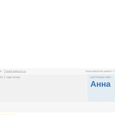
nt
:
Treant.www.nn.ru
пользователь имеет 
е 1 года назад
настоящее имя:
Анна